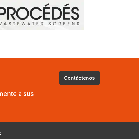
Contáctenos
mente a sus
S