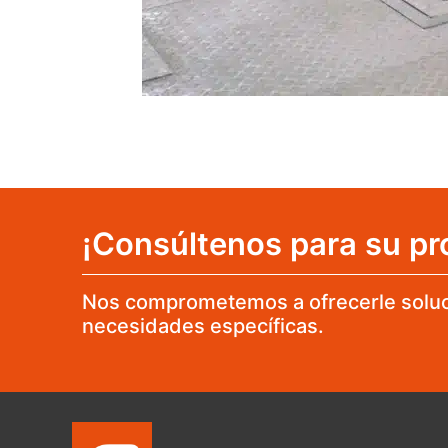
¡Consúltenos para su pr
Nos comprometemos a ofrecerle soluc
necesidades específicas.