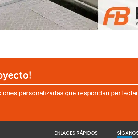
oyecto!
iones personalizadas que respondan perfecta
ENLACES RÁPIDOS
SÍGANO