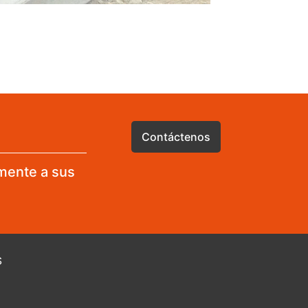
Contáctenos
mente a sus
S