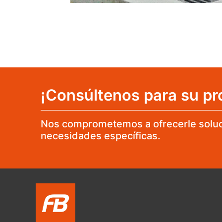
¡Consúltenos para su pr
Nos comprometemos a ofrecerle soluc
necesidades específicas.