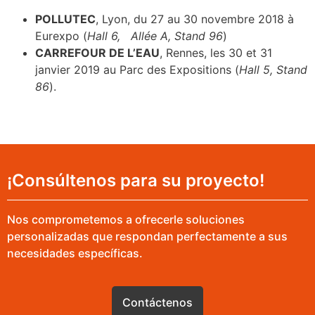
POLLUTEC
, Lyon, du 27 au 30 novembre 2018 à
Eurexpo (
Hall 6, Allée A, Stand 96
)
CARREFOUR DE L’EAU
, Rennes, les 30 et 31
janvier 2019 au Parc des Expositions (
Hall 5, Stand
86
).
¡Consúltenos para su proyecto!
Nos comprometemos a ofrecerle soluciones
personalizadas que respondan perfectamente a sus
necesidades específicas.
Contáctenos