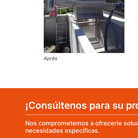
Après
¡Consúltenos para su pr
Nos comprometemos a ofrecerle soluc
necesidades específicas.