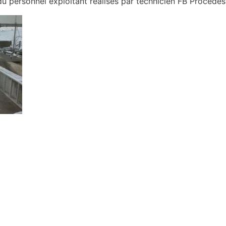
u personnel exploitant réalisés par technicien FB Procédés