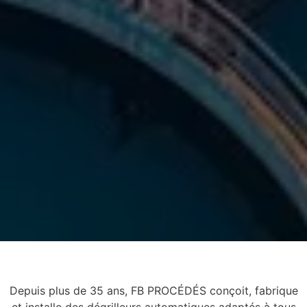
Depuis plus de 35 ans, FB PROCÉDÉS conçoit, fabrique
et installe des dégrilleurs automatiques adaptés à tous