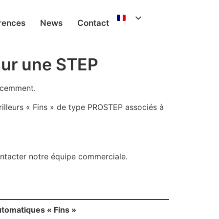
rences
News
Contact
 sur une STEP
récemment.
grilleurs « Fins » de type PROSTEP associés à
ontacter notre équipe commerciale.
utomatiques « Fins »