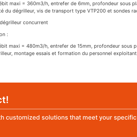
 débit maxi = 360m3/h, entrefer de 6mm, profondeur sous p
té du dégrilleur, vis de transport type VTP200 et sondes ra
dégrilleur concurrent
on :
 débit maxi = 480m3/h, entrefer de 15mm, profondeur sous 
rilleur, montage essais et formation du personnel exploitan
t!
h customized solutions that meet your specific